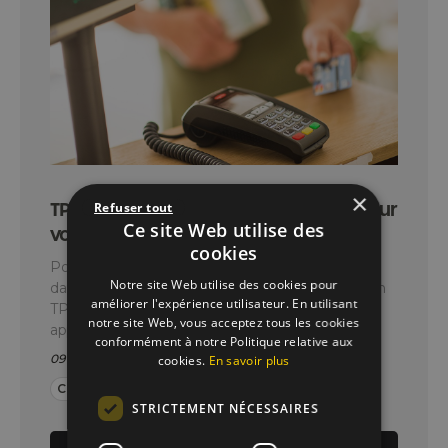
×
TPE fixe ou mobile : lequel est fait pour
Refuser tout
Ce site Web utilise des
votre activité ?
cookies
Pour accepter les paiements par carte bancaire
Notre site Web utilise des cookies pour
dans votre commerce, vous avez le choix entre un
améliorer l'expérience utilisateur. En utilisant
TPE fixe ou mobile. Nos conseils pour choisir votre
notre site Web, vous acceptez tous les cookies
appareil
conformément à notre Politique relative aux
09 Janvier 2017
-
2 min
cookies.
En savoir plus
Conseils
Clients
Monétique
STRICTEMENT NÉCESSAIRES
Lire l’article