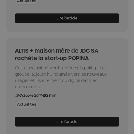
Actualités
Lire l’article
ALTIS + maison mère de JDC SA
rachète la start-up POPINA
Cette acquisition vient renforcer la politique du
groupe, aujourd’hui tournée vers les nouveaux
usages et l’avènement du digital dans les
commerces.
19 Octobre 2017
-
2 min
Actualités
Lire l’article