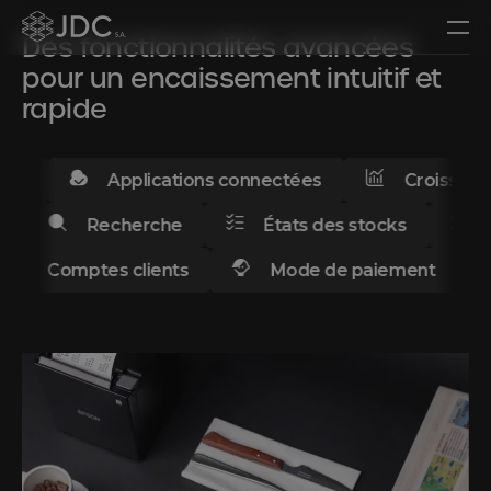
paiement.
Des fonctionnalités avancées
pour un encaissement intuitif et
Je veux une démo
rapide
En savoir plus sur les caisses enregistreuses
Applications connectées
Croissance
Recherche
États des stocks
Entrée
Comptes clients
Mode de paiement
Co