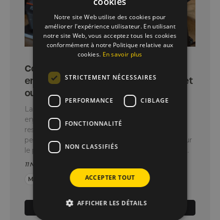
cookies
Notre site Web utilise des cookies pour
améliorer l'expérience utilisateur. En utilisant
notre site Web, vous acceptez tous les cookies
conformément à notre Politique relative aux
cookies.
En savoir plus
Comment sécuriser ses
STRICTEMENT NÉCESSAIRES
encaissements : bonnes pratiques et
outils à adopter
PERFORMANCE
CIBLAGE
La sécurité des encaissements est devenue un
enjeu majeur pour les commerçants et les
FONCTIONNALITÉ
restaurateurs. Les fraudes, erreurs de caisse et
pertes de données peuvent coûter cher, autant sur
NON CLASSIFIÉS
le plan financier que sur celui de la confiance client.
11 Novembre 2025
-
3 min
ACCEPTER TOUT
Monétique
Tout commerce
AFFICHER LES DÉTAILS
Lire l’article