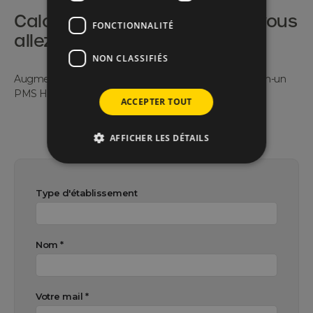
Calculez les économies que vous
FONCTIONNALITÉ
allez réaliser.
NON CLASSIFIÉS
Augmentez en productivité avec notre solution tout-en-un
PMS Hôtel.
ACCEPTER TOUT
AFFICHER LES DÉTAILS
Type d'établissement
Nom *
Votre mail *