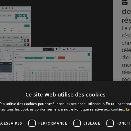
de
ré
La 
rés
chr
tél
d'e
mod
rés
mon
pré
log
Ce site Web utilise des cookies
aut
eb utilise des cookies pour améliorer l'expérience utilisateur. En utilisant no
pou
tez tous les cookies conformément à notre Politique relative aux cookies.
En 
qu'e
serv
ÉCESSAIRES
PERFORMANCE
CIBLAGE
FONCT