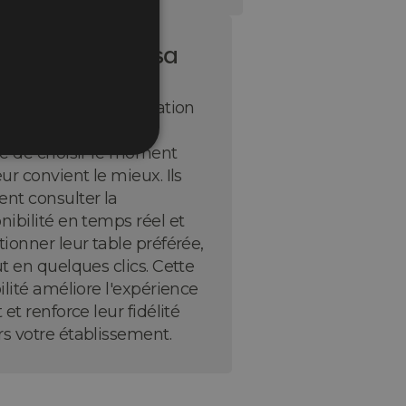
Libre choix de sa
ervation
un logiciel de réservation
gne, vos clients ont la
té de choisir le moment
eur convient le mieux. Ils
nt consulter la
nibilité en temps réel et
tionner leur table préférée,
ut en quelques clics. Cette
bilité améliore l'expérience
t et renforce leur fidélité
s votre établissement.