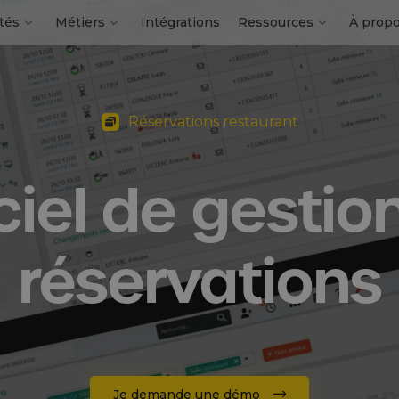
tés
Métiers
Intégrations
Ressources
À prop
Réservations restaurant
ciel de gestio
réservations
Je demande une démo