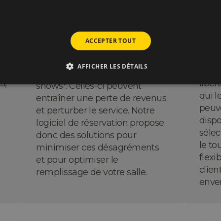
Limiter les
ACCEPTER TOUT
réservations non
rés
honorées
Avec 
AFFICHER LES DÉTAILS
r
en li
Communément appelées "no-
s,
liber
shows". Celles-ci peuvent
qui l
entraîner une perte de revenus
peuve
et perturber le service. Notre
dispo
logiciel de réservation propose
sélec
donc des solutions pour
le to
minimiser ces désagréments
flexi
et pour optimiser le
clien
remplissage de votre salle.
enver