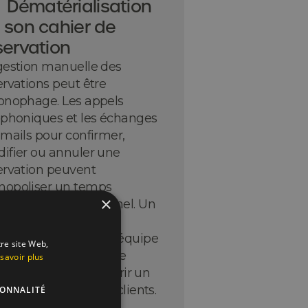
Dématérialisation
 son cahier de
servation
gestion manuelle des
ervations peut être
onophage. Les appels
éphoniques et les échanges
-mails pour confirmer,
ifier ou annuler une
ervation peuvent
opoliser un temps
×
cieux à votre personnel. Un
iciel de réservation
omatisé libère votre équipe
tre site Web,
r se concentrer sur ce
savoir plus
lle fait de mieux : offrir un
ice de qualité à vos clients.
IONNALITÉ