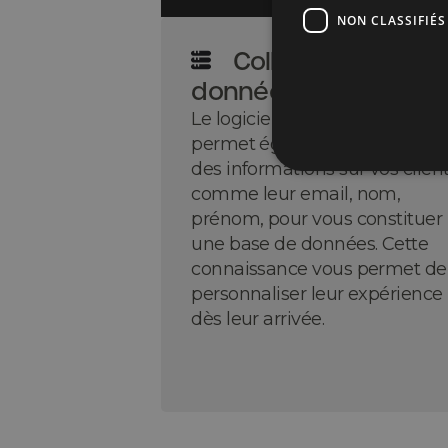
NON CLASSIFIÉS
Collecte de
données
Le logiciel de réservation vous
permet également de collecte
des informations sur vos client
comme leur email, nom,
prénom, pour vous constituer
une base de données. Cette
connaissance vous permet de
personnaliser leur expérience
dès leur arrivée.