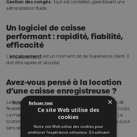
Gestion des congés
: tout est centralisé, garantissant une
administration fluide.
Un logiciel de caisse
performant : rapidité, fiabilité,
efficacité
L'
encaissement
est un moment clé de l'expérience client. Il
doit être rapide et sécurisé.
Avez-vous pensé à la location
d’une caisse enregistreuse ?
×
La
location d’une caisse enregistreuse
permet plus de
Refuser tout
flexibilité et préserve votre trésorerie en répartissant les coûts.
Ce site Web utilise des
La maintenance est aussi incluse pour plus de sérénité. La
cookies
location permet également de disposer d'équipements à jour
Notre site Web utilise des cookies pour
sans se soucier de leur obsolescence.
améliorer l'expérience utilisateur. En utilisant