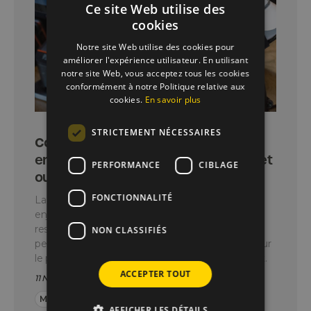
Ce site Web utilise des
cookies
Notre site Web utilise des cookies pour
améliorer l'expérience utilisateur. En utilisant
notre site Web, vous acceptez tous les cookies
conformément à notre Politique relative aux
cookies.
En savoir plus
STRICTEMENT NÉCESSAIRES
Comment sécuriser ses
encaissements : bonnes pratiques et
PERFORMANCE
CIBLAGE
outils à adopter
FONCTIONNALITÉ
La sécurité des encaissements est devenue un
enjeu majeur pour les commerçants et les
restaurateurs. Les fraudes, erreurs de caisse et
NON CLASSIFIÉS
pertes de données peuvent coûter cher, autant sur
le plan financier que sur celui de la confiance client.
ACCEPTER TOUT
11 Novembre 2025
-
3 min
Monétique
Tout commerce
AFFICHER LES DÉTAILS