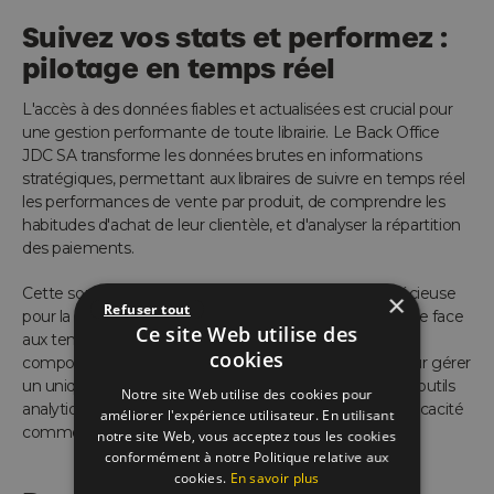
Suivez vos stats et performez :
pilotage en temps réel
L'accès à des données fiables et actualisées est crucial pour
une gestion performante de toute librairie. Le Back Office
JDC SA transforme les données brutes en informations
stratégiques, permettant aux libraires de suivre en temps réel
les performances de vente par produit, de comprendre les
habitudes d'achat de leur clientèle, et d'analyser la répartition
des paiements.
Cette source d'informations précises est une aide précieuse
×
Refuser tout
pour la prise de décision, favorisant une réactivité accrue face
Ce site Web utilise des
aux tendances changeantes du marché et aux
cookies
comportements des consommateurs. Que ce soit pour gérer
un unique point de vente ou un réseau de librairies, les outils
Notre site Web utilise des cookies pour
analytiques de JDC SA sont conçus pour optimiser l'efficacité
améliorer l'expérience utilisateur. En utilisant
commerciale et la rentabilité.
notre site Web, vous acceptez tous les cookies
conformément à notre Politique relative aux
cookies.
En savoir plus